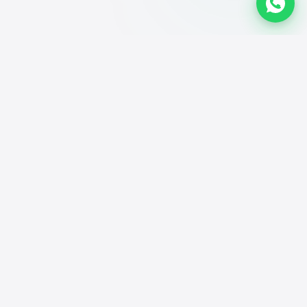
NUESTROS SERVICIOS
Soluciones para la
era digital
Todo lo que tu negocio necesita para tener una
presencia digital profesional y trabajar de forma más
simple.